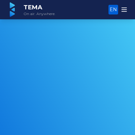
TEMA
EN
On air. Anywhere.