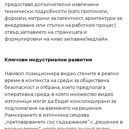
предоставя допълнителни извлечени
технически подробности (като протоколи,
формати, метрики за латентност, архитектури за
внедряване или стъпки на работния процес)
отвъд заглавието на страницата и
формулировки на ниво заглавие/хедлайн.
Ключови индустриални развития
Haivision позиционира видео стените в реално
време в контекста на среди за обществена
безопасност и отбрана, което предполага
оперативна среда, в която множество видео
източници могат да бъдат консолидирани за
подпомагане на вземането на решения.
Рамкирането в източника свързва
„претоварването със съдържание“ с „решения в
реално време“, което показва акцент върху