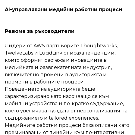
AI-управлявани медийни работни процеси
Резюме за ръководители
Лидери от AWS партньорите Thoughtworks,
TwelveLabs и LucidLink описаха тенденции,
които оформят растежа и иновациите в
медийната и развлекателната индустрия,
включително промени в аудиторията и
промени в работните процеси.
Поведението на аудиторията беше
характеризирано като насочващо се към
мобилни устройства и по-кратко съдържание,
което увеличава нуждата от персонализация на
съдържанието и tailored experiences.
Медийните работни процеси бяха описани като
преминаващи от линейни към по-итеративни