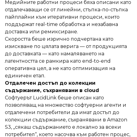
Медийните работни процеси бяха описани като
отдалечаващи се от линейни, стъпка-по-стъпка
пайплайни към итеративни процеси, които
поддържат real-time обработка и незабавна
доставка или ремиксиране.
Скоростта беше изрично подчертана като
изискване по цялата верига — от продукцията
до доставката — като намаляването на
латентността се рамкира като end-to-end
оперативна цел, а не като оптимизация на
единичен етап.
Отдалечен достъп до колекции
съдържание, съхранявани в cloud
Софтуерът LucidLink беше описан като
позволяващ на множество софтуерни агенти и
отдалечени потребители да имат достъп до
колекции съдържание, съхранявани в Amazon
S3, „сякаш съдържанието е локално за всеки
потребител“, което насочва към работен процес,