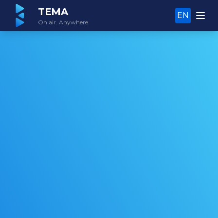
TEMA
EN
On air. Anywhere.