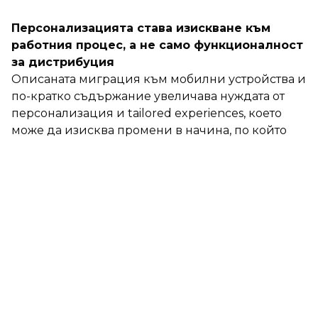
Персонализацията става изискване към
работния процес, а не само функционалност
за дистрибуция
Описаната миграция към мобилни устройства и
по-кратко съдържание увеличава нуждата от
персонализация и tailored experiences, което
може да изисква промени в начина, по който
съдържанието се организира, избира и
пакетира в различни платформи.
Семантичната организация подпомага
повторната употреба и ремиксирането
Организирането на съдържанието като
логични, свързани истории може да
подпомогне по-бързо и по-персонализирано
създаване, което е в пряко съответствие с
работни процеси, които приоритизират
незабавна доставка или ремиксиране.
Скоростта е рамкирана като end-to-end