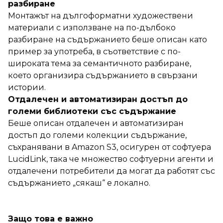
разбиране
Монтажът на дългоформатни художествени
материали с използване на по-дълбоко
разбиране на съдържанието беше описан като
пример за употреба, в съответствие с по-
широката тема за семантичното разбиране,
което организира съдържанието в свързани
истории.
Отдалечен и автоматизиран достъп до
големи библиотеки със съдържание
Беше описан отдалечен и автоматизиран
достъп до големи колекции съдържание,
съхранявани в Amazon S3, осигурен от софтуера
LucidLink, така че множество софтуерни агенти и
отдалечени потребители да могат да работят със
съдържанието „сякаш“ е локално.
Защо това е важно