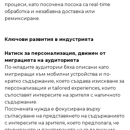
процеси, като посочена посока са real-time
обработка и незабавна доставка или
ремиксиране.
Ключови развития в индустрията
Натиск за персонализация, движен от
миграцията на аудиторията
По-младите аудитории бяха описани като
мигриращи към мобилни устройства и по-
кратко съдържание, което създава изискване за
персонализация и tailored experiences, които
съпоставят интересите на зрителя с наличното
съдържание.
Посочената нужда е фокусирана върху
съгласуване на представянето на съдържанието
с интересите на зрителя, което предполага, че
откриването и пакетирането на съдържание